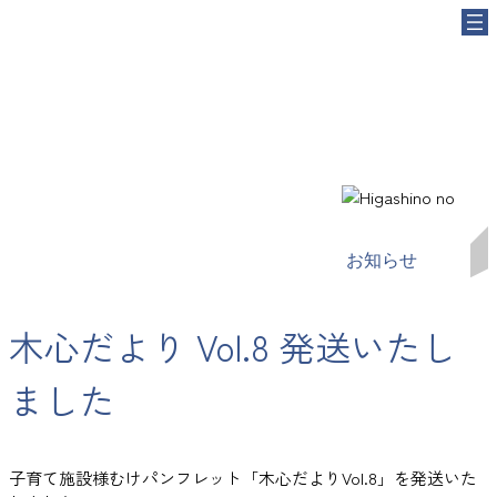
内
容
を
ス
キ
ッ
プ
お知らせ
木心だより Vol.8 発送いたし
ました
子育て施設様むけパンフレット「木心だよりVol.8」を発送いた