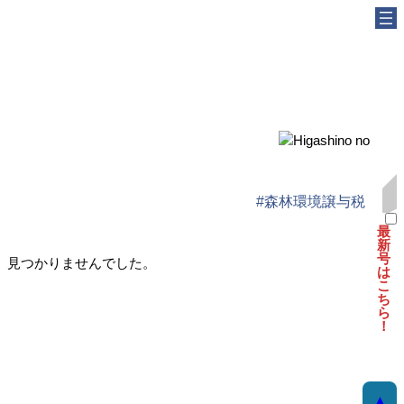
内
容
を
ス
キ
ッ
プ
#森林環境譲与税
最
新
号
見つかりませんでした。
は
こ
ち
ら
！
▲