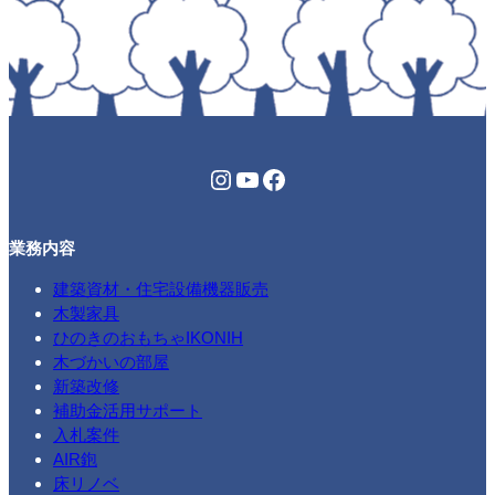
Instagram
YouTube
Facebook
業務内容
建築資材・住宅設備機器販売
木製家具
ひのきのおもちゃIKONIH
木づかいの部屋
新築改修
補助金活用サポート
入札案件
AIR鉋
床リノベ