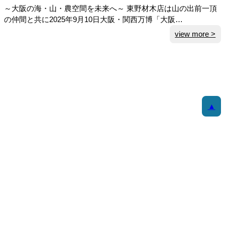
～大阪の海・山・農空間を未来へ～ 東野材木店は山の出前一頂
の仲間と共に2025年9月10日大阪・関西万博「大阪…
:
view more >
【
E
X
P
O
2
▲
0
2
5
万
博
出
展
と
休
業
の