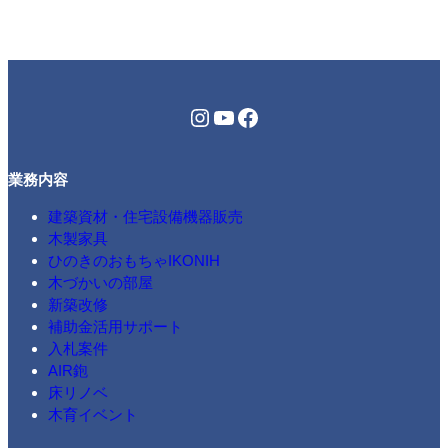
ご
案
内
】
Instagram
YouTube
Facebook
業務内容
建築資材・住宅設備機器販売
木製家具
ひのきのおもちゃIKONIH
木づかいの部屋
新築改修
補助金活用サポート
入札案件
AIR鉋
床リノベ
木育イベント