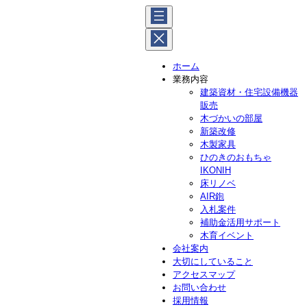
内
容
を
ス
ホーム
キ
業務内容
ッ
建築資材・住宅設備機器
プ
販売
木づかいの部屋
新築改修
木製家具
ひのきのおもちゃ
IKONIH
床リノベ
AIR鉋
入札案件
補助金活用サポート
木育イベント
会社案内
大切にしていること
アクセスマップ
お問い合わせ
採用情報