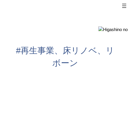
内
容
を
ス
キ
ッ
プ
#再生事業、床リノベ、リ
ボーン