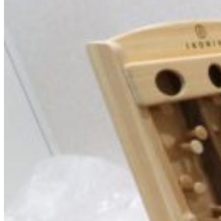
市
住
吉
区
ひ
ま
わ
り
幼
稚
園
様