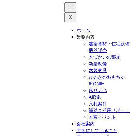
内
容
を
ス
ホーム
キ
業務内容
ッ
建築資材・住宅設備
プ
機器販売
木づかいの部屋
新築改修
木製家具
ひのきのおもちゃ
IKONIH
床リノベ
AIR鉋
入札案件
補助金活用サポート
木育イベント
会社案内
大切にしていること