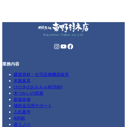
満
幼
稚
園
様
Instagram
YouTube
Facebook
業務内容
建築資材・住宅設備機器販売
木製家具
ひのきのおもちゃIKONIH
木づかいの部屋
新築改修
補助金活用サポート
入札案件
AIR鉋
床リノベ