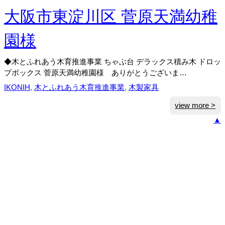
市
認
大阪市東淀川区 菅原天満幼稚
定
こ
園様
ど
も
◆木とふれあう木育推進事業 ちゃぶ台 デラックス積み木 ドロッ
園
プボックス 菅原天満幼稚園様 ありがとうございま…
ハ
IKONIH
, 
木とふれあう木育推進事業
, 
木製家具
ッ
ピ
:
view more >
ー
大
▲
チ
阪
ル
市
ド
東
レ
淀
ン
川
保
区
育
菅
園
原
様
天