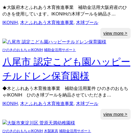
★大阪府木とふれあう木育推進事業 補助金活用大阪府産のひ
のきを使用しています。IKONIHの木球プールを納品さ…
IKONIH
, 
木とふれあう木育推進事業
, 
木球プール
:
view more >
守
口
ひのきのおもちゃIKONIH
補助金活用サポート
市
南
八尾市 認定こども園ハッピー
寺
方
チルドレン保育園様
に
こ
◆木とふれあう木育推進事業 補助金活用案件 ひのきのおもち
に
ゃIKONIH ひのき球プールを納品させていただきま…
こ
IKONIH
, 
木とふれあう木育推進事業
, 
木球プール
保
育
:
view more >
園
八
様
尾
ひのきのおもちゃIKONIH
木製家具
補助金活用サポート