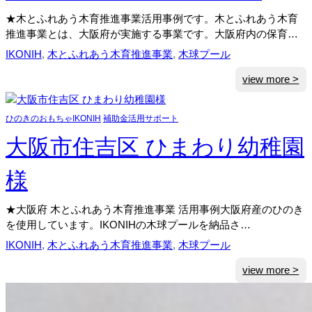
マ
★木とふれあう木育推進事業活用事例です。木とふれあう木育
イ
推進事業とは、大阪府が実施する事業です。大阪府内の保育…
ル
IKONIH
, 
木とふれあう木育推進事業
, 
木球プール
保
育
:
view more >
園
堺
様
市
ひのきのおもちゃIKONIH
補助金活用サポート
こ
ひ
大阪市住吉区 ひまわり幼稚園
つ
じ
様
こ
ど
★大阪府 木とふれあう木育推進事業 活用事例大阪府産のひのき
も
を使用しています。IKONIHの木球プールを納品さ…
園
IKONIH
, 
木とふれあう木育推進事業
, 
木球プール
様
:
view more >
大
阪