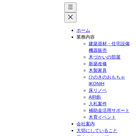
内
容
を
ス
ホーム
キ
業務内容
ッ
建築資材・住宅設備
プ
機器販売
木づかいの部屋
新築改修
木製家具
ひのきのおもちゃ
IKONIH
床リノベ
AIR鉋
入札案件
補助金活用サポート
木育イベント
会社案内
大切にしていること