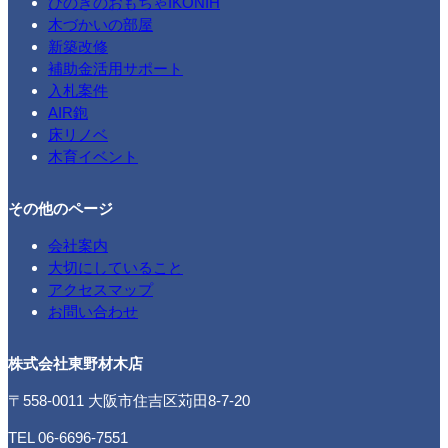
ひのきのおもちゃIKONIH
木づかいの部屋
新築改修
補助金活用サポート
入札案件
AIR鉋
床リノベ
木育イベント
その他のページ
会社案内
大切にしていること
アクセスマップ
お問い合わせ
株式会社東野材木店
〒558-0011 大阪市住吉区苅田8-7-20
TEL 06-6696-7551