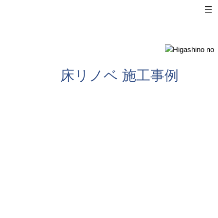
内
容
を
ス
キ
ッ
床リノベ 施工事例
プ