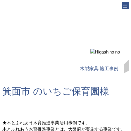
内
容
を
ス
キ
ッ
プ
木製家具 施工事例
箕面市 のいちご保育園様
★木とふれあう木育推進事業活用事例です。
木とふれあう木育推進事業とは、大阪府が実施する事業です。