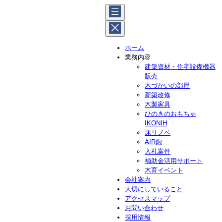
内
容
を
ス
ホーム
キ
業務内容
ッ
建築資材・住宅設備機器
プ
販売
木づかいの部屋
新築改修
木製家具
ひのきのおもちゃ
IKONIH
床リノベ
AIR鉋
入札案件
補助金活用サポート
木育イベント
会社案内
大切にしていること
アクセスマップ
お問い合わせ
採用情報