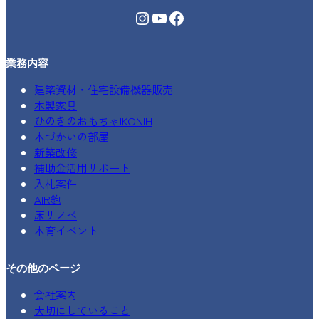
Instagram
YouTube
Facebook
業務内容
建築資材・住宅設備機器販売
木製家具
ひのきのおもちゃIKONIH
木づかいの部屋
新築改修
補助金活用サポート
入札案件
AIR鉋
床リノベ
木育イベント
その他のページ
会社案内
大切にしていること