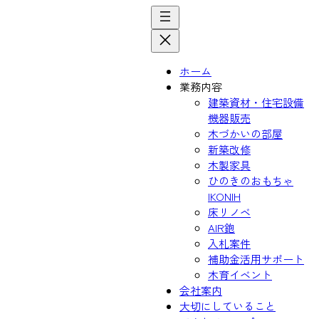
内
容
を
ス
ホーム
キ
業務内容
ッ
建築資材・住宅設備
プ
機器販売
木づかいの部屋
新築改修
木製家具
ひのきのおもちゃ
IKONIH
床リノベ
AIR鉋
入札案件
補助金活用サポート
木育イベント
会社案内
大切にしていること