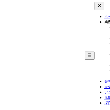
ホ
業
会
大
ア
お
採