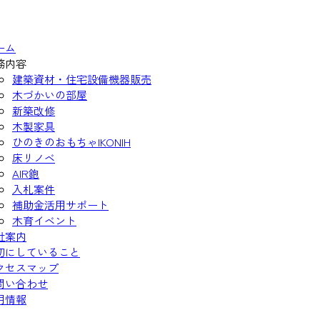
ーム
務内容
建築資材・住宅設備機器販売
木づかいの部屋
新築改修
木製家具
ひのきのおもちゃIKONIH
床リノベ
AIR鉋
入札案件
補助金活用サポート
木育イベント
社案内
切にしていること
クセスマップ
問い合わせ
用情報