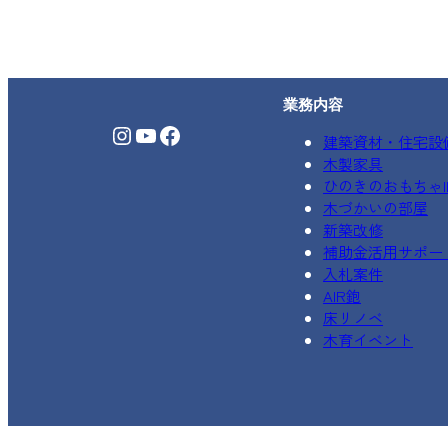
業務内容
Instagram
YouTube
Facebook
建築資材・住宅設
木製家具
ひのきのおもちゃIK
木づかいの部屋
新築改修
補助金活用サポー
入札案件
AIR鉋
床リノベ
木育イベント