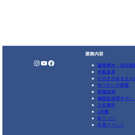
業務内容
Instagram
YouTube
Facebook
建築資材・住宅設
木製家具
ひのきのおもちゃIK
木づかいの部屋
新築改修
補助金活用サポー
入札案件
AIR鉋
床リノベ
木育イベント