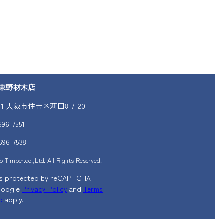
東野材木店
011 大阪市住吉区苅田8-7-20
696-7551
696-7538
 Timber.co.,Ltd. All Rights Reserved.
e is protected by reCAPTCHA
Google
Privacy Policy
and
Terms
e
apply.