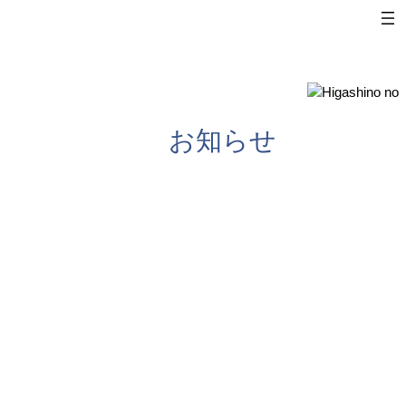
内
容
を
ス
キ
ッ
お知らせ
プ