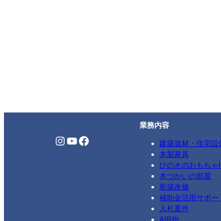
業務内容
Instagram
YouTube
Facebook
建築資材・住宅設
木製家具
ひのきのおもちゃIK
木づかいの部屋
新築改修
補助金活用サポー
入札案件
AIR鉋