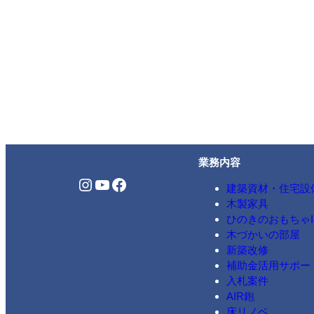
業務内容
Instagram
YouTube
Facebook
建築資材・住宅設
木製家具
ひのきのおもちゃIK
木づかいの部屋
新築改修
補助金活用サポー
入札案件
AIR鉋
床リノベ